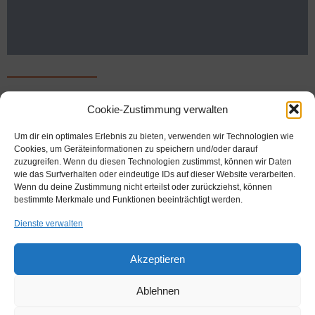
Impressum / Datenschutz
Cookie-Zustimmung verwalten
Um dir ein optimales Erlebnis zu bieten, verwenden wir Technologien wie
|
Juli 27, 2022
1:47 p.m.
Cookies, um Geräteinformationen zu speichern und/oder darauf
Angaben gemäß § 5 TMG: Verantwortlich für Inhalte: Anja
zuzugreifen. Wenn du diesen Technologien zustimmst, können wir Daten
Kristina Gräfin von Keyserlingk Ismaningerstr. 4881675
wie das Surfverhalten oder eindeutige IDs auf dieser Website verarbeiten.
Münchenanja@vonkeyserlingk.eu QUELLENANGABEN FÜR[…]
Wenn du deine Zustimmung nicht erteilst oder zurückziehst, können
bestimmte Merkmale und Funktionen beeinträchtigt werden.
Read more
Dienste verwalten
Akzeptieren
IMPRESSUM / DATENSCHUTZ
COOKIE-RICHTLINIE (EU)
Ablehnen