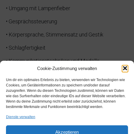
• Umgang mit Lampenfieber
• Gesprächssteuerung
• Körpersprache, Stimmeinsatz und Gestik
• Schlagfertigkeit
• Kommunikationstechniken und Modelle
Cookie-Zustimmung verwalten
Ich bringe meine langjährige Praxiserfahrung als
Um dir ein optimales Erlebnis zu bieten, verwenden wir Technologien wie
Moderatorin in den Unterricht ein und freue mich,
Cookies, um Geräteinformationen zu speichern und/oder darauf
mein Wissen weiterzugeben, um Studierende
zuzugreifen. Wenn du diesen Technologien zustimmst, können wir Daten
wie das Surfverhalten oder eindeutige IDs auf dieser Website verarbeiten.
optimal auf ihre beruflichen Herausforderungen
Wenn du deine Zustimmung nicht erteilst oder zurückziehst, können
vorzubereiten.
bestimmte Merkmale und Funktionen beeinträchtigt werden.
Dienste verwalten
Akzeptieren